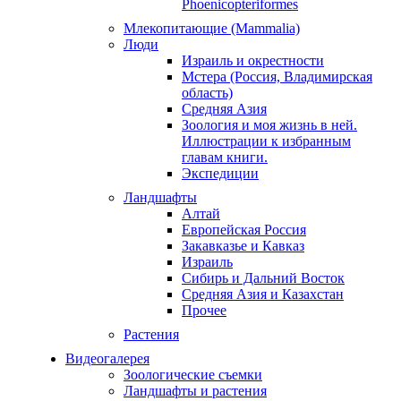
Phoenicopteriformes
Млекопитающие (Mammalia)
Люди
Израиль и окрестности
Мстера (Россия, Владимирская
область)
Средняя Азия
Зоология и моя жизнь в ней.
Иллюстрации к избранным
главам книги.
Экспедиции
Ландшафты
Алтай
Европейская Россия
Закавказье и Кавказ
Израиль
Сибирь и Дальний Восток
Средняя Азия и Казахстан
Прочее
Растения
Видеогалерея
Зоологические съемки
Ландшафты и растения