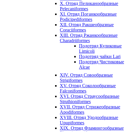
X. Отряд Пеликанообразные
Pelecaniformes
XI. Отряд Поганкообразные
Podicipediformes
XII. Отряд Ракшеобразные
Coraciiformes
XIII. Отряд Ржанкообразные
Charadriiformes
Подотряд Куликовые
Limicoli
Подотряд чайки Lari
Подотряд Чистиковые
Alcae
XIV. Отряд Совообразные
Strigiformes
XV. Отряд Соколообразные
Falconiformes
XVI. Отряд Страусообразные
Struthioniformes
XVII. Отряд Стрижеобразные
Apodiformes
XVIII. Отряд Удодообразные
Upupiformes
XIX. Отряд Фламингообразные