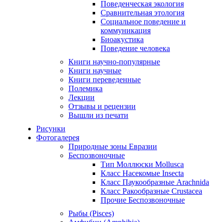
Поведенческая экология
Сравнительная этология
Социальное поведение и
коммуникация
Биоакустика
Поведение человека
Книги научно-популярные
Книги научные
Книги переведенные
Полемика
Лекции
Отзывы и рецензии
Вышли из печати
Рисунки
Фотогалерея
Природные зоны Евразии
Беспозвоночные
Тип Моллюски Mollusca
Класс Насекомые Insecta
Класс Паукообразные Arachnida
Класс Ракообразные Crustacea
Прочие Беспозвоночные
Рыбы (Pisces)