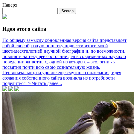
Наверх
Идея этого сайта
По общему замыслу обновленная версия сайта представляет
собой своеобразную попытку подвести итоги моей
шестидесятилетней научной биографии и, по возможности,
повлиять на текущее состояние дел в современных науках о
поведении животных, одной из которых – этологии - я
посвятил почти всю свою сознательную жизнь.
Первоначально, на уровне еще смутного пожелания, идея
создания собственного сайта возникла из потребности
поделиться -> Читать далее...