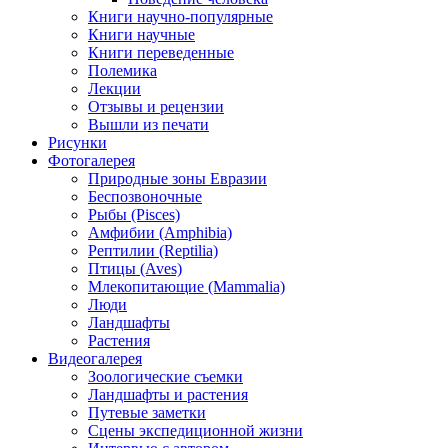
Книги научно-популярные
Книги научные
Книги переведенные
Полемика
Лекции
Отзывы и рецензии
Вышли из печати
Рисунки
Фотогалерея
Природные зоны Евразии
Беспозвоночные
Рыбы (Pisces)
Амфибии (Amphibia)
Рептилии (Reptilia)
Птицы (Aves)
Млекопитающие (Mammalia)
Люди
Ландшафты
Растения
Видеогалерея
Зоологические съемки
Ландшафты и растения
Путевые заметки
Сцены экспедиционной жизни