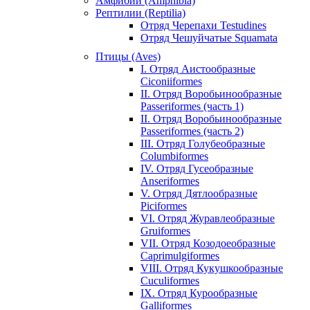
Амфибии (Amphibia)
Рептилии (Reptilia)
Отряд Черепахи Testudines
Отряд Чешуйчатые Squamata
Птицы (Aves)
I. Отряд Аистообразные
Ciconiiformes
II. Отряд Воробьинообразные
Passeriformes (часть 1)
II. Отряд Воробьинообразные
Passeriformes (часть 2)
III. Отряд Голубеобразные
Columbiformes
IV. Отряд Гусеобразные
Anseriformes
V. Отряд Дятлообразные
Piciformes
VI. Отряд Журавлеобразные
Gruiformes
VII. Отряд Козодоеобразные
Caprimulgiformes
VIII. Отряд Кукушкообразные
Cuculiformes
IX. Отряд Курообразные
Galliformes