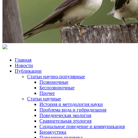
Главная
Новости
Публикации
Статьи научно-популярные
Позвоночные
Беспозвоночные
Прочее
Статьи научные
История и методология науки
Проблема вида и гибридизация
Поведенческая экология
Сравнительная этология
Социальное поведение и коммуникация
Биоакустика
Поведение человека