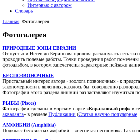
Интервью с автором
Словарь
Главная
Фотогалерея
Фотогалерея
ПРИРОДНЫЕ ЗОНЫ ЕВРАЗИИ
От пустыни Негев до Берингова пролива раскинулась сеть эксп
проводить полевые работы. Точки проведения работ помечены 
фотоальбом, в котором запечатлены характерные пейзажи данн
БЕСПОЗВОНОЧНЫЕ
Пристальный интерес автора - зоолога позвоночных - к предста
закономерности в явлениях, казалось бы, совершенно разноро
Фотографии этого раздела лишний раз заставляют изумиться п
РЫБЫ (Pisces)
Фотографии сделаны в морском парке «
Коралловый риф
» в с
акваланга
» в разделе
Публикации
(
Статьи научно-популярные
АМФИБИИ (Amphibia)
Подкласс бесхвостых амфибий – «неспетая песня моя». Так и н