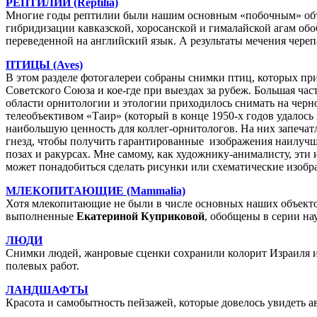
РЕПТИЛИИ (Reptilia)
Многие годы рептилии были нашим основным «побочным» объ
гибридизации кавказской, хоросанской и гималайской агам о
переведенной на английский язык. А результаты мечения чере
ПТИЦЫ (Aves)
В этом разделе фотогалереи собраны снимки птиц, которых пр
Советского Союза и кое-где при выездах за рубеж. Большая ч
области орнитологии и этологии приходилось снимать на черно
телеобъективом «Таир» (который в конце 1950-х годов удалось
наибольшую ценность для коллег-орнитологов. На них запеча
гнезд, чтобы получить гарантированные изображения наилучше
позах и ракурсах. Мне самому, как художнику-анималисту, эти 
может понадобиться сделать рисунки или схематические изобра
МЛЕКОПИТАЮЩИЕ (Mammalia)
Хотя млекопитающие не были в числе основных наших объектов
выполненные
Екатериной Куприковой
, обобщены в серии на
ЛЮДИ
Снимки людей, жанровые сценки сохранили колорит Израиля и
полевых работ.
ЛАНДШАФТЫ
Красота и самобытность пейзажей, которые довелось увидеть а