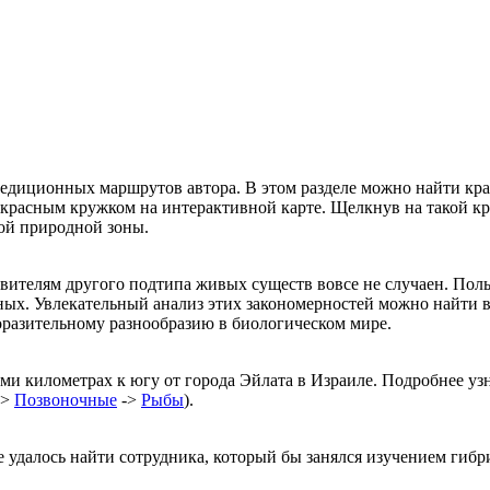
едиционных маршрутов автора. В этом разделе можно найти крат
красным кружком на интерактивной карте. Щелкнув на такой кр
ой природной зоны.
вителям другого подтипа живых существ вовсе не случаен. Польз
дных. Увлекательный анализ этих закономерностей можно найти 
оразительному разнообразию в биологическом мире.
еми километрах к югу от города Эйлата в Израиле. Подробнее уз
->
Позвоночные
->
Рыбы
).
е удалось найти сотрудника, который бы занялся изучением гибр