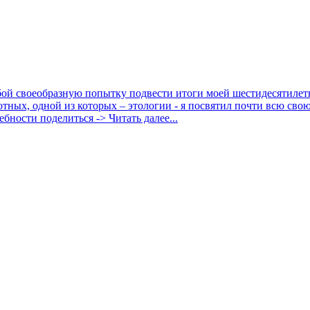
бой своеобразную попытку подвести итоги моей шестидесятилет
тных, одной из которых – этологии - я посвятил почти всю сво
бности поделиться -> Читать далее...