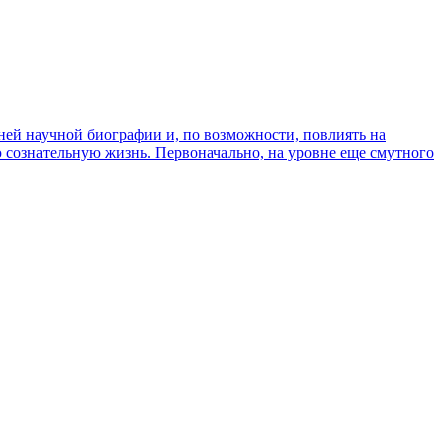
ней научной биографии и, по возможности, повлиять на
ю сознательную жизнь. Первоначально, на уровне еще смутного