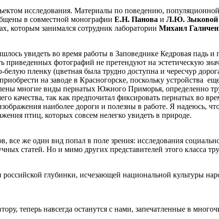
ектом исследования. Материалы по поведению, популяционной
бобщены в совместной монографии
Е.Н. Панова
и
Л.Ю. Зыковой
пах, которым занимался сотрудник лаборатории
Михаил Галичен
ишлось увидеть во время работы в Заповеднике Кедровая падь и
асть приведенных фотографий не претендуют на эстетическую зн
-белую пленку (цветная была трудно доступна и чересчур дорог
 приобрести на заводе в Красногорске, поскольку устройства ещ
тлены многие виды пернатых Южного Приморья, определенно тру
го качества, так как предпочитал фиксировать пернатых во вр
изображения наиболее дороги и полезны в работе. Я надеюсь, чт
жения птиц, которых совсем нелегко увидеть в природе.
, все же один вид попал в поле зрения: исследования социальн
учных статей. Но и мимо других представителей этого класса т
 российской глубинки, исчезающей национальной культуры наро
втору, теперь навсегда останутся с нами, запечатленные в мног