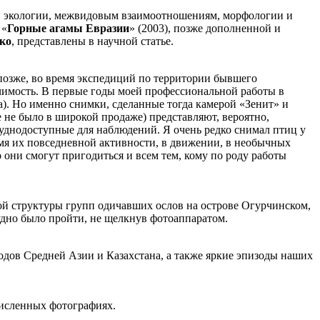
 экологии, межвидовым взаимоотношениям, морфологии и
«
Горн
ые
агамы Евразии
» (2003), позже дополненной и
ко
, представлены в научной статье.
 позже, во время экспедиций по территории бывшего
ачимость. В первые годы моей профессиональной работы в
а). Но именно снимки, сделанные тогда камерой «Зенит» и
е не было в широкой продаже) представляют, вероятно,
днодоступные для наблюдений. Я очень редко снимал птиц у
емя их повседневной активности, в движении, в необычных
о они смогут пригодиться и всем тем, кому по роду работы
ой структуры групп одичавших ослов на острове Огурчинском,
рудно было пройти, не щелкнув фотоаппаратом.
дов Средней Азии и Казахстана, а также яркие эпизоды наших
очисленных фотографиях.