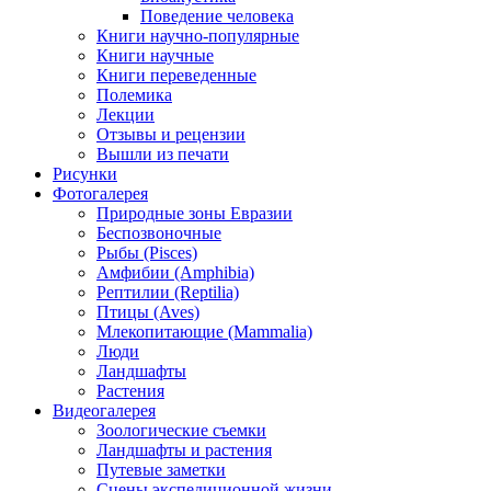
Поведение человека
Книги научно-популярные
Книги научные
Книги переведенные
Полемика
Лекции
Отзывы и рецензии
Вышли из печати
Рисунки
Фотогалерея
Природные зоны Евразии
Беспозвоночные
Рыбы (Pisces)
Амфибии (Amphibia)
Рептилии (Reptilia)
Птицы (Aves)
Млекопитающие (Mammalia)
Люди
Ландшафты
Растения
Видеогалерея
Зоологические съемки
Ландшафты и растения
Путевые заметки
Сцены экспедиционной жизни