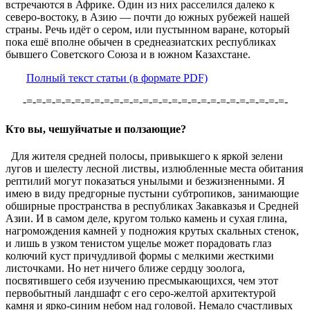
встречаются в Африке. Один из них расселился далеко к
северо-востоку, в Азию — почти до южных рубежей нашей
страны. Речь идёт о сером, или пустынном варане, который
пока ешё вполне обычен в среднеазиатских республиках
бывшего Советского Союза и в южном Казахстане.
Полный текст статьи (в формате PDF)
-=-=-=-=-=-=-=-=-=-=-=-=-=-=-=-=-=-=-=-=-=-=-=-=-=-=-=-
Кто вы, чешуйчатые и ползающие?
Для жителя средней полосы, привыкшего к яркой зелени
лугов и шелесту лесной листвы, излюбленные места обитания
рептилий могут показаться унылыми и безжизненными. Я
имею в виду предгорные пустыни субтропиков, занимающие
обширные пространства в республиках Закавказья и Средней
Азии. И в самом деле, кругом только камень и сухая глина,
нагромождения камней у подножия крутых скальных стенок,
и лишь в узком тенистом ущелье может порадовать глаз
колючий куст причудливой формы с мелкими жесткими
листочками. Но нет ничего ближе сердцу зоолога,
посвятившего себя изучению пресмыкающихся, чем этот
первобытный ландшафт с его серо-желтой архитектурой
камня и ярко-синим небом над головой. Немало счастливых