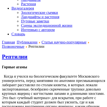
Растения
Видеогалерея
Зоологические съемки
Ландшафты и растения
Путевые заметки
Сцены экспедиционной жизни
Интервью с автором
Словарь
Главная
Публикации
Статьи научно-популярные
Позвоночные
Рептилии
Рептилии
Горные агамы
Когда я учился на биологическом факультете Московского
университета, перед занятиями по анатомии пресмыкающихся
лаборант расставлял по столам кюветы, в которых лежали
заспиртованные, безобразно скрюченные трупики довольно
крупных ящериц с когтистыми лапами и длинными хвостами.
Это был «учебный материал» для вскрытия, при работе с
которым каждый студент должен был уяснить, где и как
расположены внутренние органы ящерицы, каким образом