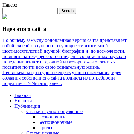
Наверх
Идея этого сайта
По общему замыслу обновленная версия сайта представляет
собой своеобразную попытку подвести итоги моей
шестидесятилетней научной биографии и, по возможности,
повлиять на текущее состояние дел в современных науках о
поведении животных, одной из которых – этологии - я
посвятил почти всю свою сознательную жизнь.
Первоначально, на уровне еще смутного пожелания, идея
создания собственного сайта возникла из потребности
поделиться -> Читать далее...
Главная
Новости
Публикации
Статьи научно-популярные
Позвоночные
Беспозвоночные
Прочее
Статьи научные