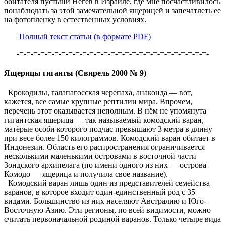
обитателя пустыни Негев в Израиле, где мне посчастливилось
понаблюдать за этой замечательной ящерицей и запечатлеть ее
на фотопленку в естественных условиях.
Полный текст статьи (в формате PDF)
-=-=-=-=-=-=-=-=-=-=-=-=-=-=-=-=-=-=-=-=-=-=-=-=-=-=-=-
Ящерицы гиганты (Свирель 2000 № 9)
Крокодилы, галапагосская черепаха, анаконда — вот,
кажется, все самые крупные рептилии мира. Впрочем,
перечень этот оказывается неполным. В нём не упомянута
гигантская ящерица — так называемый комодский варан,
матёрые особи которого подчас превышают 3 метра в длину
при весе более 150 килограммов. Комодский варан обитает в
Индонезии. Область его распространения ограничивается
несколькими маленькими островами в восточной части
Зондского архипелага (по имени одного из них — острова
Комодо — ящерица и получила свое название).
Комодский варан лишь один из представителей семейства
варанов, в которое входит один-единственный род с 35
видами. Большинство из них населяют Австралию и Юго-
Восточную Азию. Эти регионы, по всей видимости, можно
считать первоначальной родиной варанов. Только четыре вида