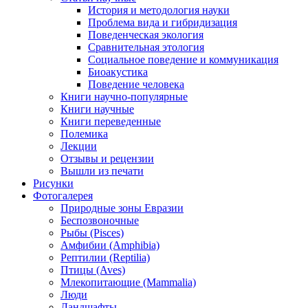
История и методология науки
Проблема вида и гибридизация
Поведенческая экология
Сравнительная этология
Социальное поведение и коммуникация
Биоакустика
Поведение человека
Книги научно-популярные
Книги научные
Книги переведенные
Полемика
Лекции
Отзывы и рецензии
Вышли из печати
Рисунки
Фотогалерея
Природные зоны Евразии
Беспозвоночные
Рыбы (Pisces)
Амфибии (Amphibia)
Рептилии (Reptilia)
Птицы (Aves)
Млекопитающие (Mammalia)
Люди
Ландшафты