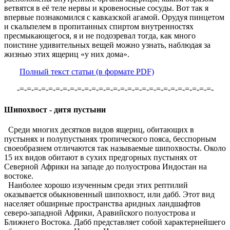
ветвятся в её теле нервы и кровеносные сосуды. Вот так я
впервые познакомился с кавказской агамой. Орудуя пинцетом
и скальпелем в пропитанных спиртом внутренностях
пресмыкающегося, я и не подозревал тогда, как много
поистине удивительных вещей можно узнать, наблюдая за
жизнью этих ящериц «у них дома».
Полный текст статьи (в формате PDF)
-=-=-=-=-=-=-=-=-=-=-=-=-=-=-=-=-=-=-=-=-=-=-=-=-=-=-=-
Шипохвост - дитя пустыни
Среди многих десятков видов ящериц, обитающих в
пустынях и полупустынях тропического пояса, бесспорным
своеобразием отличаются так называемые шипохвосты. Около
15 их видов обитают в сухих предгорных пустынях от
Северной Африки на западе до полуострова Индостан на
востоке.
Наиболее хорошо изученным среди этих рептилий
оказывается обыкновенный шипохвост, или дабб. Этот вид
населяет обширные пространства аридных ландшафтов
северо-западной Африки, Аравийского полуострова и
Ближнего Востока. Дабб представляет собой характернейшего