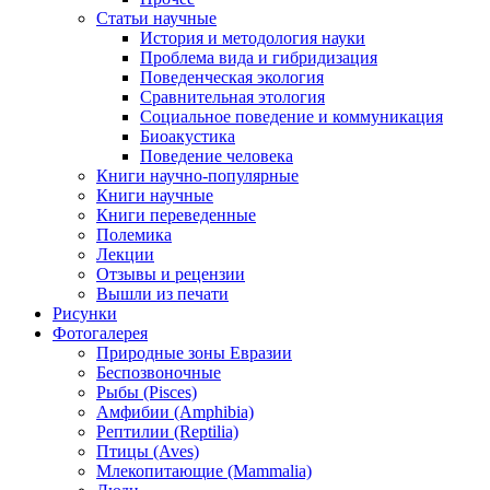
Статьи научные
История и методология науки
Проблема вида и гибридизация
Поведенческая экология
Сравнительная этология
Социальное поведение и коммуникация
Биоакустика
Поведение человека
Книги научно-популярные
Книги научные
Книги переведенные
Полемика
Лекции
Отзывы и рецензии
Вышли из печати
Рисунки
Фотогалерея
Природные зоны Евразии
Беспозвоночные
Рыбы (Pisces)
Амфибии (Amphibia)
Рептилии (Reptilia)
Птицы (Aves)
Млекопитающие (Mammalia)