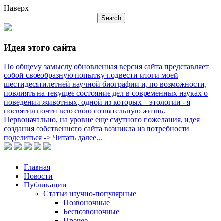
Наверх
Идея этого сайта
По общему замыслу обновленная версия сайта представляет
собой своеобразную попытку подвести итоги моей
шестидесятилетней научной биографии и, по возможности,
повлиять на текущее состояние дел в современных науках о
поведении животных, одной из которых – этологии - я
посвятил почти всю свою сознательную жизнь.
Первоначально, на уровне еще смутного пожелания, идея
создания собственного сайта возникла из потребности
поделиться -> Читать далее...
Главная
Новости
Публикации
Статьи научно-популярные
Позвоночные
Беспозвоночные
Прочее