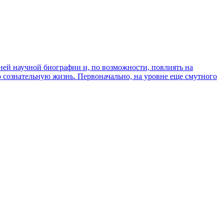
ней научной биографии и, по возможности, повлиять на
ю сознательную жизнь. Первоначально, на уровне еще смутного