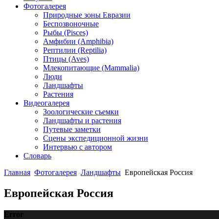
Фотогалерея
Природные зоны Евразии
Беспозвоночные
Рыбы (Pisces)
Амфибии (Amphibia)
Рептилии (Reptilia)
Птицы (Aves)
Млекопитающие (Mammalia)
Люди
Ландшафты
Растения
Видеогалерея
Зоологические съемки
Ландшафты и растения
Путевые заметки
Сцены экспедиционной жизни
Интервью с автором
Словарь
Главная
Фотогалерея
Ландшафты
Европейская Россия
Европейская Россия
Error