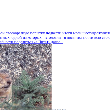
бой своеобразную попытку подвести итоги моей шестидесятилет
тных, одной из которых – этологии - я посвятил почти всю сво
бности поделиться -> Читать далее...