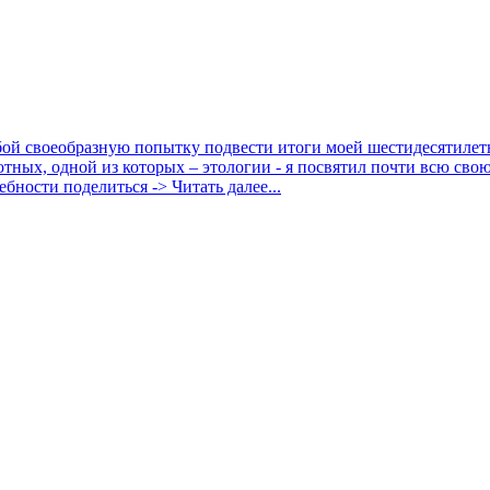
бой своеобразную попытку подвести итоги моей шестидесятилет
тных, одной из которых – этологии - я посвятил почти всю сво
бности поделиться -> Читать далее...