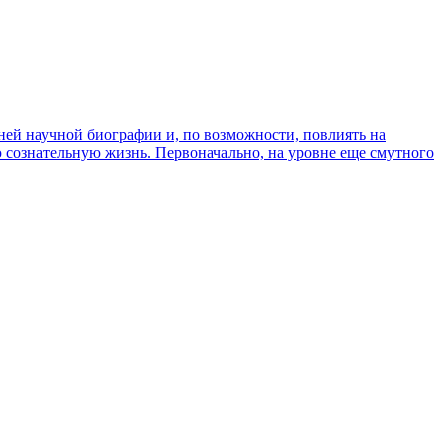
ней научной биографии и, по возможности, повлиять на
ю сознательную жизнь. Первоначально, на уровне еще смутного