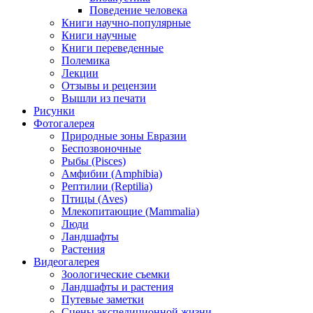
Поведение человека
Книги научно-популярные
Книги научные
Книги переведенные
Полемика
Лекции
Отзывы и рецензии
Вышли из печати
Рисунки
Фотогалерея
Природные зоны Евразии
Беспозвоночные
Рыбы (Pisces)
Амфибии (Amphibia)
Рептилии (Reptilia)
Птицы (Aves)
Млекопитающие (Mammalia)
Люди
Ландшафты
Растения
Видеогалерея
Зоологические съемки
Ландшафты и растения
Путевые заметки
Сцены экспедиционной жизни