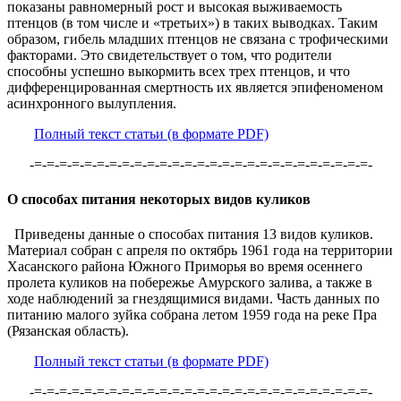
показаны равномерный рост и высокая выживаемость
птенцов (в том числе и «третьих») в таких выводках. Таким
образом, гибель младших птенцов не связана с трофическими
факторами. Это свидетельствует о том, что родители
способны успешно выкормить всех трех птенцов, и что
дифференцированная смертность их является эпифеноменом
асинхронного вылупления.
Полный текст статьи (в формате PDF)
-=-=-=-=-=-=-=-=-=-=-=-=-=-=-=-=-=-=-=-=-=-=-=-=-=-=-=-
О способах питания некоторых видов куликов
Приведены данные о способах питания 13 видов куликов.
Материал собран с апреля по октябрь 1961 года на территории
Хасанского района Южного Приморья во время осеннего
пролета куликов на побережье Амурского залива, а также в
ходе наблюдений за гнездящимися видами. Часть данных по
питанию малого зуйка собрана летом 1959 года на реке Пра
(Рязанская область).
Полный текст статьи (в формате PDF)
-=-=-=-=-=-=-=-=-=-=-=-=-=-=-=-=-=-=-=-=-=-=-=-=-=-=-=-