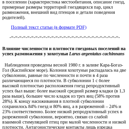
в поселении (характеристика местообитания, описание гнезд,
примерные размеры территорий гнездящихся пар, цикл
размножения, внешний вид птенцов и детали поведения
родителей).
Полный текст статьи (в формате PDF)
-=-=-=-=-=-=-=-=-=-=-=-=-=-=-=-=-=-=-=-=-=-=-=-=-=-=-=-
Влияние численности и плотности гнездовых поселений на
успех размножения у хохотуньи
Larus argentatus cachinnans
Наблюдения проведены весной 1980 г. в заливе Кара-Богаз-
Гол (Каспийское море). Колония хохотуньи распадалась на две
субколонии, равные по численности и почти в 4 раза
различающиеся по плотности. В субколонии 1 с более
высокой плотностью расположения гнезд репродуктивный
успех был выше: более высокий средний размер кладки (в 1,3
раза выше), большее число кладок из трех яиц (58% против
28%). К концу насиживания в плотной субколонии
сохранилось 84% гнезд и 80% яиц, а в разреженной – 24% и
23% соответственно. Более низкий репродуктивный успех в
разреженной субколонии, вероятно, связан со слабой
взаимной стимуляцией птиц при малой численности и низкой
плотности. Антагонистические контакты лишь изредка