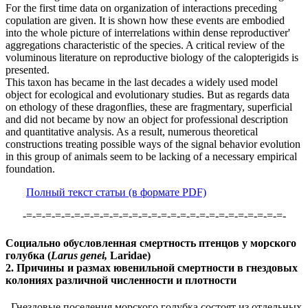
For the first time data on organization of interactions preceding
copulation are given. It is shown how these events are embodied
into the whole picture of interrelations within dense reproductiver'
aggregations characteristic of the species. A critical review of the
voluminous literature on reproductive biology of the calopterigids is
presented.
This taxon has became in the last decades a widely used model
object for ecological and evolutionary studies. But as regards data
on ethology of these dragonflies, these are fragmentary, superficial
and did not became by now an object for professional description
and quantitative analysis. As a result, numerous theoretical
constructions treating possible ways of the signal behavior evolution
in this group of animals seem to be lacking of а necessary empirical
foundation.
Полный текст статьи (в формате PDF)
-=-=-=-=-=-=-=-=-=-=-=-=-=-=-=-=-=-=-=-=-=-=-=-=-=-=-=-
Социально обусловленная смертность птенцов у морского
голубка (
Larus genei,
Laridae)
2. Причины и размах ювенильной смертности в гнездовых
колониях различной численности и плотности
Гнездовые поселения морского голубка состоят из отдельных