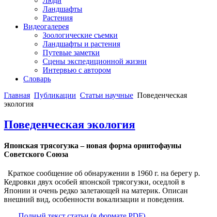
Люди
Ландшафты
Растения
Видеогалерея
Зоологические съемки
Ландшафты и растения
Путевые заметки
Сцены экспедиционной жизни
Интервью с автором
Словарь
Главная
Публикации
Статьи научные
Поведенческая
экология
Поведенческая экология
Японская трясогузка – новая форма орнитофауны
Советского Союза
Краткое сообщение об обнаружении в 1960 г. на берегу р.
Кедровки двух особей японской трясогузки, оседлой в
Японии и очень редко залетающей на материк. Описан
внешний вид, особенности вокализации и поведения.
Полный текст статьи (в формате PDF)