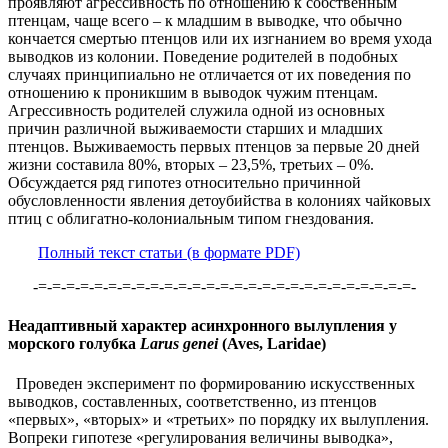
проявляют агрессивность по отношению к собственным
птенцам, чаще всего – к младшим в выводке, что обычно
кончается смертью птенцов или их изгнанием во время ухода
выводков из колонии. Поведение родителей в подобных
случаях принципиально не отличается от их поведения по
отношению к проникшим в выводок чужим птенцам.
Агрессивность родителей служила одной из основных
причин различной выживаемости старших и младших
птенцов. Выживаемость первых птенцов за первые 20 дней
жизни составила 80%, вторых – 23,5%, третьих – 0%.
Обсуждается ряд гипотез относительно причинной
обусловленности явления детоубийства в колониях чайковых
птиц с облигатно-колониальным типом гнездования.
Полный текст статьи (в формате PDF)
-=-=-=-=-=-=-=-=-=-=-=-=-=-=-=-=-=-=-=-=-=-=-=-=-=-=-=-
Неадаптивный характер асинхронного вылупления у
морского голубка
Larus genei
(Aves, Laridae)
Проведен эксперимент по формированию искусственных
выводков, составленных, соответственно, из птенцов
«первых», «вторых» и «третьих» по порядку их вылупления.
Вопреки гипотезе «регулирования величины выводка»,