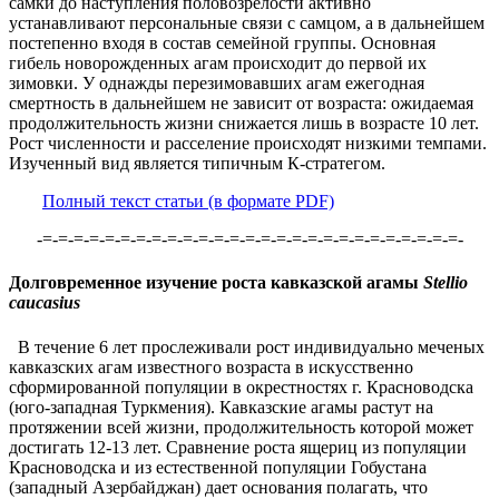
самки до наступления половозрелости активно
устанавливают персональные связи с самцом, а в дальнейшем
постепенно входя в состав семейной группы. Основная
гибель новорожденных агам происходит до первой их
зимовки. У однажды перезимовавших агам ежегодная
смертность в дальнейшем не зависит от возраста: ожидаемая
продолжительность жизни снижается лишь в возрасте 10 лет.
Рост численности и расселение происходят низкими темпами.
Изученный вид является типичным К-стратегом.
Полный текст статьи (в формате PDF)
-=-=-=-=-=-=-=-=-=-=-=-=-=-=-=-=-=-=-=-=-=-=-=-=-=-=-=-
Долговременное изучение роста кавказской агамы
Stellio
caucasius
В течение 6 лет прослеживали рост индивидуально меченых
кавказских агам известного возраста в искусственно
сформированной популяции в окрестностях г. Красноводска
(юго-западная Туркмения). Кавказские агамы растут на
протяжении всей жизни, продолжительность которой может
достигать 12-13 лет. Сравнение роста ящериц из популяции
Красноводска и из естественной популяции Гобустана
(западный Азербайджан) дает основания полагать, что