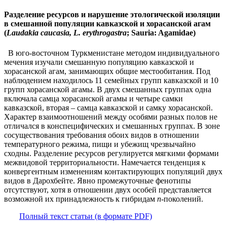
Разделение ресурсов и нарушение этологической изоляции
в смешанной популяции кавказской и хорасанской агам
(
Laudakia caucasia, L. erythrogastra
; Sauria: Agamidae)
В юго-восточном Туркменистане методом индивидуального
мечения изучали смешанную популяцию кавказской и
хорасанской агам, занимающих общие местообитания. Под
наблюдением находилось 11 семейных групп кавказской и 10
групп хорасанской агамы. В двух смешанных группах одна
включала самца хорасанской агамы и четыре самки
кавказской, вторая – самца кавказской и самку хорасанской.
Характер взаимоотношений между особями разных полов не
отличался в конспецифических и смешанных группах. В зоне
сосуществования требования обоих видов в отношении
температурного режима, пищи и убежищ чрезвычайно
сходны. Разделение ресурсов регулируется мягкими формами
межвидовой территориальности. Намечается тенденция к
конвергентным изменениям контактирующих популяций двух
видов в Дарохбейте. Явно промежуточные фенотипы
отсутствуют, хотя в отношении двух особей представляется
возможной их принадлежность к гибридам
n
-поколений.
Полный текст статьи (в формате PDF)