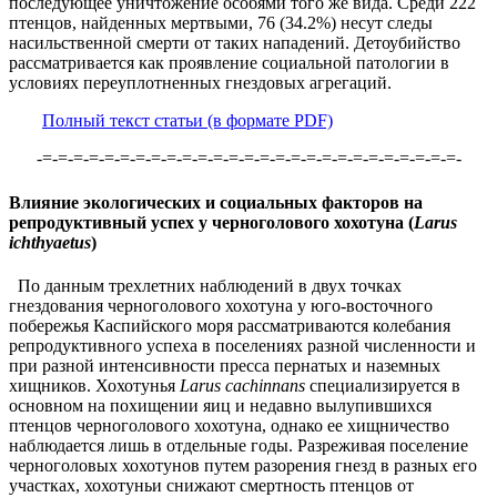
последующее уничтожение особями того же вида. Среди 222
птенцов, найденных мертвыми, 76 (34.2%) несут следы
насильственной смерти от таких нападений. Детоубийство
рассматривается как проявление социальной патологии в
условиях переуплотненных гнездовых агрегаций.
Полный текст статьи (в формате PDF)
-=-=-=-=-=-=-=-=-=-=-=-=-=-=-=-=-=-=-=-=-=-=-=-=-=-=-=-
Влияние экологических и социальных факторов на
репродуктивный успех у черноголового хохотуна (
Larus
ichthyaetus
)
По данным трехлетних наблюдений в двух точках
гнездования черноголового хохотуна у юго-восточного
побережья Каспийского моря рассматриваются колебания
репродуктивного успеха в поселениях разной численности и
при разной интенсивности пресса пернатых и наземных
хищников. Хохотунья
Larus cachinnans
специализируется в
основном на похищении яиц и недавно вылупившихся
птенцов черноголового хохотуна, однако ее хищничество
наблюдается лишь в отдельные годы. Разреживая поселение
черноголовых хохотунов путем разорения гнезд в разных его
участках, хохотуньи снижают смертность птенцов от