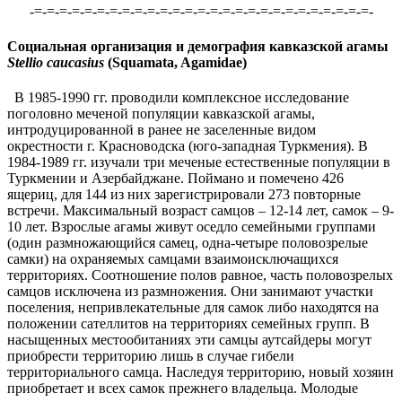
-=-=-=-=-=-=-=-=-=-=-=-=-=-=-=-=-=-=-=-=-=-=-=-=-=-=-=-
Социальная организация и демография кавказской агамы
Stellio caucasius
(Squamata, Agamidae)
В 1985-1990 гг. проводили комплексное исследование
поголовно меченой популяции кавказской агамы,
интродуцированной в ранее не заселенные видом
окрестности г. Красноводска (юго-западная Туркмения). В
1984-1989 гг. изучали три меченые естественные популяции в
Туркмении и Азербайджане. Поймано и помечено 426
ящериц, для 144 из них зарегистрировали 273 повторные
встречи. Максимальный возраст самцов – 12-14 лет, самок – 9-
10 лет. Взрослые агамы живут оседло семейными группами
(один размножающийся самец, одна-четыре половозрелые
самки) на охраняемых самцами взаимоисключащихся
территориях. Соотношение полов равное, часть половозрелых
самцов исключена из размножения. Они занимают участки
поселения, непривлекательные для самок либо находятся на
положении сателлитов на территориях семейных групп. В
насыщенных местообитаниях эти самцы аутсайдеры могут
приобрести территорию лишь в случае гибели
территориального самца. Наследуя территорию, новый хозяин
приобретает и всех самок прежнего владельца. Молодые