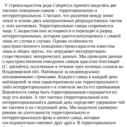
У стрекоз-красоток рода
Calopteryx
принято выделять две
тактики поведения самцов – территориальную и
нетерриториальную. Считают, что различия между ними
лежат в основе двух альтернативных репродуктивных тактик
у этих насекомых. Территориальные самцы спариваются
чаще. С возрастом они истощаются и переходят в разряд
нетерриториальных, которым удается копулировать с самкой
лишь от случая к случаю. Однако особенности
пространственного поведения стрекоз-красоток известны
лишь в общих чертах, что затрудняет интерпретацию
существующих эмпирических данных. Мы приводим данные
о пространственном поведении самцов красотки блестящей
(
C. splendens
), полученные в течение трех полевых сезонов во
Владимирской обл. Наблюдали за индивидуально
опознаваемыми стрекозами. Каждого самца в каждый день
наблюдений за ним характеризовали как территориального
либо нетерриториального и отмечали места его пребывания.
Вероятность самца быть территориальным сокращается по
ходу его жизни. А тип тактики (территориальный или
нетерриториальный) в данный день определяет удержание той
же тактики и на следующий день. Мы выделили примерно
равные по длительности территориальную и
нетерриториальную фазы в жизни самца, которые
последовательно сменяют друг друга. В территориальную