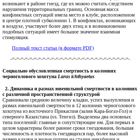
возникают в районе гнезд, где их можно считать следствием
нарушения территориальных границ. Основная масса
конфликтных ситуаций имела место в клубе, расположенном
в центре плотной субколонии 1. В конфликтах, возникающих
в воздухе, участвуют более двух птиц и в возникновении
подобных ситуаций имеет большое значение взаимная
стимуляция.
Полный текст статьи (в формате PDF)
-=-=-=-=-=-=-=-=-=-=-=-=-=-=-=-=-=-=-=-=-=-=-=-=-=-=-=-
Социально обусловленная смертность в колониях
черноголового хохотуна
Larus ichthyaetus
2. Динамика и размах ювенильной смертности в колониях
с различной пространственной структурой
Сравнивали среднюю величину кладки, успех вылупления и
размах ювенильной смертности в 12 колониях черноголового
хохотуна из восточного Прикаспия (залив Кара-Богаз-Гол) и
северного Казахстана (оз. Тенгиз). Выделены два основных
типа поселений: главные и сопутствующие им. Для первых в
целом характерны более ранние сроки гнездования, большая
численность и плотность гнездящихся пар, более высокий
размер кладки и малые потери на стадии инкубации и