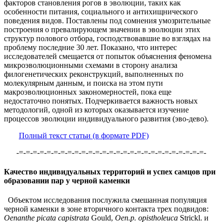
факторов становления рогов в эволюции, таких как
особенности питания, социального и антихищнического
поведения видов. Поставлены под сомнения умозрительные
построения о превалирующем значении в эволюции этих
структур полового отбора, господствовавшие во взглядах на
проблему последние 30 лет. Показано, что интерес
исследователей смещается от попыток объяснения феномена
микроэволюционными схемами в сторону анализа
филогенетических реконструкций, выполненных по
молекулярным данным, и поиска на этом пути
макроэволюционных закономерностей, пока еще
недостаточно понятых. Подчеркивается важность новых
методологий, одной из которых оказывается изучение
процессов эволюции индивидуального развития (эво-дево).
Полный текст статьи (в формате PDF)
-=-=-=-=-=-=-=-=-=-=-=-=-=-=-=-=-=-=-=-=-=-=-=-=-=-=-=-
Качество индивидуальных территорий и успех самцов при
образовании пар у черной каменки
Объектом исследования послужила смешанная популяция
черной каменки в зоне вторичного контакта трех подвидов:
Oenanthe picata capistrata
Gould,
Oen.p. opistholeuca
Strickl. и