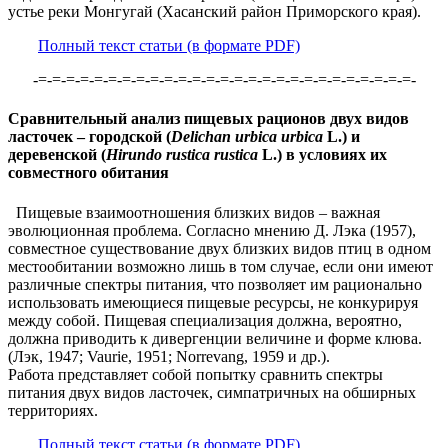
устье реки Монгугай (Хасанский район Приморского края).
Полный текст статьи (в формате PDF)
-=-=-=-=-=-=-=-=-=-=-=-=-=-=-=-=-=-=-=-=-=-=-=-=-=-=-=-
Сравнительный анализ пищевых рационов двух видов
ласточек – городской (
Delichan urbica urbica
L.) и
деревенской (
Hirundo rustica rustica
L.) в условиях их
совместного обитания
Пищевые взаимоотношения близких видов – важная
эволюционная проблема. Согласно мнению Д. Лэка (1957),
совместное существование двух близких видов птиц в одном
местообитании возможно лишь в том случае, если они имеют
различные спектры питания, что позволяет им рационально
использовать имеющиеся пищевые ресурсы, не конкурируя
между собой. Пищевая специализация должна, вероятно,
должна приводить к дивергенции величине и форме клюва.
(Лэк, 1947; Vaurie, 1951; Norrevang, 1959 и др.).
Работа представляет собой попытку сравнить спектры
питания двух видов ласточек, симпатричных на обширных
территориях.
Полный текст статьи (в формате PDF)