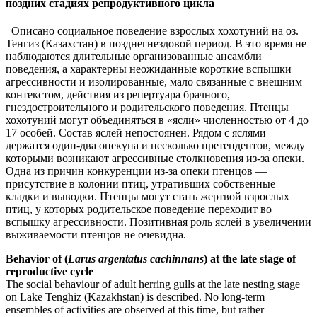
поздних стадиях репродуктивного цикла
Описано социальное поведение взрослых хохотуний на оз.
Тенгиз (Казахстан) в позднегнездовой период. В это время не
наблюдаются длительные организованные ансамбли
поведения, а характерны неожиданные короткие вспышки
агрессивности и изолированные, мало связанные с внешним
контекстом, действия из репертуара брачного,
гнездостроительного и родительского поведения. Птенцы
хохотуний могут объединяться в «ясли» численностью от 4 до
17 особей. Состав яслей непостоянен. Рядом с яслями
держатся один-два опекуна и несколько претендентов, между
которыми возникают агрессивные столкновения из-за опеки.
Одна из причин конкуренции из-за опеки птенцов —
присутствие в колонии птиц, утративших собственные
кладки и выводки. Птенцы могут стать жертвой взрослых
птиц, у которых родительское поведение переходит во
вспышку агрессивности. Позитивная роль яслей в увеличении
выживаемости птенцов не очевидна.
Behavior of (
Larus argentatus cachinnans
) at the late stage of
reproductive cycle
The social behaviour of adult herring gulls at the late nesting stage
on Lake Tenghiz (Kazakhstan) is described. No long-term
ensembles of activities are observed at this time, but rather