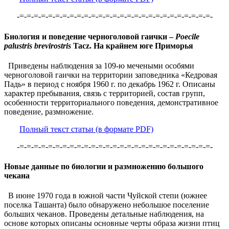
-=-=-=-=-=-=-=-=-=-=-=-=-=-=-=-=-=-=-=-=-=-=-=-=-=-=-=-
Биология и поведение черноголовой гаички –
Poecile
palustris brevirostris
Tacz. На крайнем юге Приморья
Приведены наблюдения за 109-ю мечеными особями
черноголовой гаички на территории заповедника «Кедровая
Падь» в период с ноября 1960 г. по декабрь 1962 г. Описаны
характер пребывания, связь с территорией, состав групп,
особенности территориального поведения, демонстративное
поведение, размножение.
Полный текст статьи (в формате PDF)
-=-=-=-=-=-=-=-=-=-=-=-=-=-=-=-=-=-=-=-=-=-=-=-=-=-=-=-
Новые данные по биологии и размножению большого
чекана
В июне 1970 года в южной части Чуйской степи (южнее
поселка Ташанта) было обнаружено небольшое поселение
больших чеканов. Проведены детальные наблюдения, на
основе которых описаны основные черты образа жизни птиц