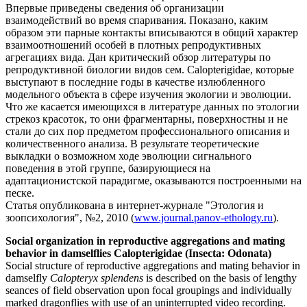
Впервые приведены сведения об организации
взаимодействий во время спаривания. Показано, каким
образом эти парные контакты вписываются в общий характер
взаимоотношений особей в плотных репродуктивных
агрегациях вида. Дан критический обзор литературы по
репродуктивной биологии видов сем. Calopterigidae, которые
выступают в последние годы в качестве излюбленного
модельного объекта в сфере изучения экологии и эволюции.
Что же касается имеющихся в литературе данных по этологии
стрекоз красоток, то они фрагментарны, поверхностны и не
стали до сих пор предметом профессионального описания и
количественного анализа. В результате теоретические
выкладки о возможном ходе эволюции сигнального
поведения в этой группе, базирующиеся на
адаптационистской парадигме, оказываются построенными на
песке.
Статья опубликована в интернет-журнале "Этология и
зоопсихология", №2, 2010 (
www.journal.panov-ethology.ru
).
Social organization in reproductive aggregations and mating
behavior in damselflies Calopterigidae (Insecta: Odonata)
Social structure of reproductive aggregations and mating behavior in
damselfly
Calopteryx splendens
is described on the basis of lengthy
seances of field observation upon focal groupings and individually
marked dragonflies with use of an uninterrupted video recording.