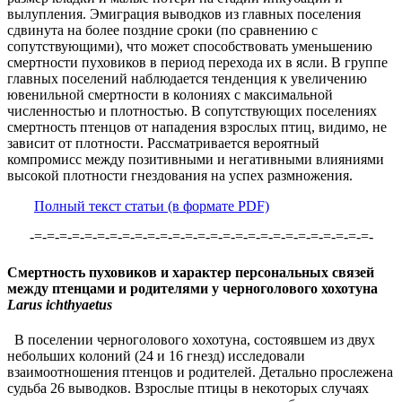
вылупления. Эмиграция выводков из главных поселения
сдвинута на более поздние сроки (по сравнению с
сопутствующими), что может способствовать уменьшению
смертности пуховиков в период перехода их в ясли. В группе
главных поселений наблюдается тенденция к увеличению
ювенильной смертности в колониях с максимальной
численностью и плотностью. В сопутствующих поселениях
смертность птенцов от нападения взрослых птиц, видимо, не
зависит от плотности. Рассматривается вероятный
компромисс между позитивными и негативными влияниями
высокой плотности гнездования на успех размножения.
Полный текст статьи (в формате PDF)
-=-=-=-=-=-=-=-=-=-=-=-=-=-=-=-=-=-=-=-=-=-=-=-=-=-=-=-
Смертность пуховиков и характер персональных связей
между птенцами и родителями у черноголового хохотуна
Larus ichthyaetus
В поселении черноголового хохотуна, состоявшем из двух
небольших колоний (24 и 16 гнезд) исследовали
взаимоотношения птенцов и родителей. Детально прослежена
судьба 26 выводков. Взрослые птицы в некоторых случаях