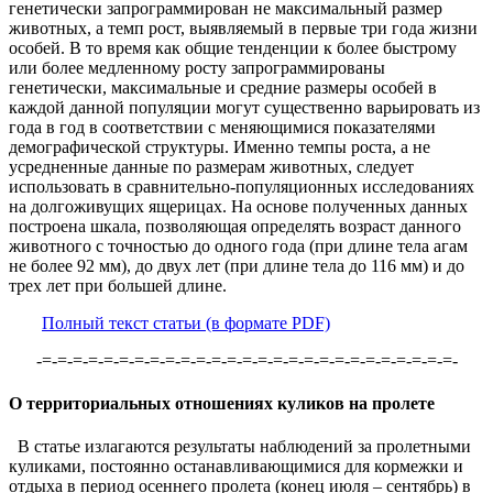
генетически запрограммирован не максимальный размер
животных, а темп рост, выявляемый в первые три года жизни
особей. В то время как общие тенденции к более быстрому
или более медленному росту запрограммированы
генетически, максимальные и средние размеры особей в
каждой данной популяции могут существенно варьировать из
года в год в соответствии с меняющимися показателями
демографической структуры. Именно темпы роста, а не
усредненные данные по размерам животных, следует
использовать в сравнительно-популяционных исследованиях
на долгоживущих ящерицах. На основе полученных данных
построена шкала, позволяющая определять возраст данного
животного с точностью до одного года (при длине тела агам
не более 92 мм), до двух лет (при длине тела до 116 мм) и до
трех лет при большей длине.
Полный текст статьи (в формате PDF)
-=-=-=-=-=-=-=-=-=-=-=-=-=-=-=-=-=-=-=-=-=-=-=-=-=-=-=-
О территориальных отношениях куликов на пролете
В статье излагаются результаты наблюдений за пролетными
куликами, постоянно останавливающимися для кормежки и
отдыха в период осеннего пролета (конец июля – сентябрь) в