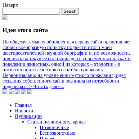
Наверх
Идея этого сайта
По общему замыслу обновленная версия сайта представляет
собой своеобразную попытку подвести итоги моей
шестидесятилетней научной биографии и, по возможности,
повлиять на текущее состояние дел в современных науках о
поведении животных, одной из которых – этологии - я
посвятил почти всю свою сознательную жизнь.
Первоначально, на уровне еще смутного пожелания, идея
создания собственного сайта возникла из потребности
поделиться -> Читать далее...
Главная
Новости
Публикации
Статьи научно-популярные
Позвоночные
Беспозвоночные
Прочее