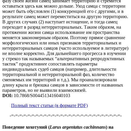
фазу своей жизни самец занимает территорию и стремится
оставаться здесь как можно дольше. Уход самца с территории
может быть обусловлен (1) конкуренцией его с другими, и в
результате самец может переместиться на другую территорию.
В других случаях (2) наступает истощение, и тогда самец
переходит в разряд нетерриториальных. Таким образом, на
протяжении жизни самца использование им пространства
меняется закономерным образом. Поэтому прямое сравнение
морфологических или иных признаков территориальных и
нетерриториальных самцов (часто используемое в литературе)
не вполне корректно. Для дальнейшего прогресса в изучении
у стрекоз так называемых “альтернативных репродуктивных
тактик” продуктивнее сопоставлять параметры
индивидуальных судеб самцов (например, длительности
территориальной и нетерриториальной фаз, количество
сменяемых им территорий и т.д.). Мы проанализировали
длину крыла и брюшка самцов в зависимости от названных
параметров, но не выявили взаимосвязей.
DOI:
10.7868/S0044513416040103
Полный текст статьи (в формате PDF)
-=-=-=-=-=-=-=-=-=-=-=-=-=-=-=-=-=-=-=-=-=-=-=-=-=-=-=-
Поведение хохотуний (
Larus argentatus cachinnans
) на