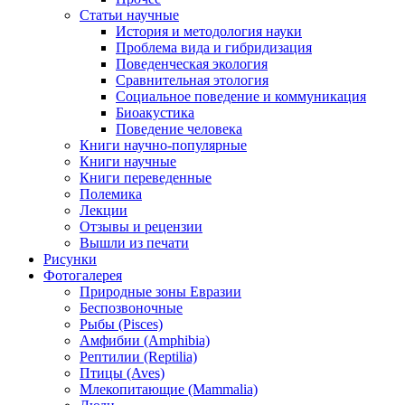
Статьи научные
История и методология науки
Проблема вида и гибридизация
Поведенческая экология
Сравнительная этология
Социальное поведение и коммуникация
Биоакустика
Поведение человека
Книги научно-популярные
Книги научные
Книги переведенные
Полемика
Лекции
Отзывы и рецензии
Вышли из печати
Рисунки
Фотогалерея
Природные зоны Евразии
Беспозвоночные
Рыбы (Pisces)
Амфибии (Amphibia)
Рептилии (Reptilia)
Птицы (Aves)
Млекопитающие (Mammalia)