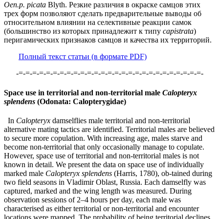
Oen.p. picata
Blyth. Резкие различия в окраске самцов этих
трех форм позволяют сделать предварительные выводы об
относительном влиянии на селективные реакции самок
(большинство из которых принадлежит к типу
capistrata
)
перигамических признаков самцов и качества их территорий.
Полный текст статьи (в формате PDF)
-=-=-=-=-=-=-=-=-=-=-=-=-=-=-=-=-=-=-=-=-=-=-=-=-=-=-=-
Space use in territorial and non-territorial male
Calopteryx
splendens
(Odonata: Calopterygidae)
In
Calopteryx
damselflies male territorial and non-territorial
alternative mating tactics are identified. Territorial males are believed
to secure more copulation. With increasing age, males starve and
become non-territorial that only occasionally manage to copulate.
However, space use of territorial and non-territorial males is not
known in detail. We present the data on space use of individually
marked male
Calopteryx splendens
(Harris, 1780), ob-tained during
two field seasons in Vladimir Oblast, Russia. Each damselfly was
captured, marked and the wing length was measured. During
observation sessions of 2–4 hours per day, each male was
characterised as either territorial or non-territorial and encounter
locations were mapped. The probability of being territorial declines