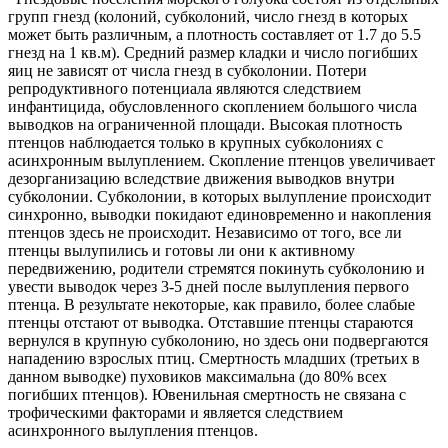
групп гнезд (колоний, субколоний, число гнезд в которых
может быть различным, а плотность составляет от 1.7 до 5.5
гнезд на 1 кв.м). Средний размер кладки и число погибших
яиц не зависят от числа гнезд в субколонии. Потери
репродуктивного потенциала являются следствием
инфантицида, обусловленного скоплением большого числа
выводков на ограниченной площади. Высокая плотность
птенцов наблюдается только в крупных субколониях с
асинхронным вылуплением. Скопление птенцов увеличивает
дезорганизацию вследствие движения выводков внутри
субколонии. Субколонии, в которых вылупление происходит
синхронно, выводки покидают единовременно и накопления
птенцов здесь не происходит. Независимо от того, все ли
птенцы вылупились и готовы ли они к активному
передвижению, родители стремятся покинуть субколонию и
увести выводок через 3-5 дней после вылупления первого
птенца. В результате некоторые, как правило, более слабые
птенцы отстают от выводка. Отставшие птенцы стараются
вернулся в крупную субколонию, но здесь они подвергаются
нападению взрослых птиц. Смертность младших (третьих в
данном выводке) пуховиков максимальна (до 80% всех
погибших птенцов). Ювенильная смертность не связана с
трофическими факторами и является следствием
асинхронного вылупления птенцов.