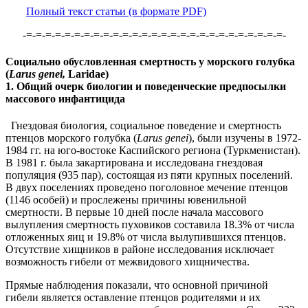
Полный текст статьи (в формате PDF)
-=-=-=-=-=-=-=-=-=-=-=-=-=-=-=-=-=-=-=-=-=-=-=-=-=-=-=-
Социально обусловленная смертность у морского голубка
(
Larus genei,
Laridae)
1. Общий очерк биологии и поведенческие предпосылки
массового инфантицида
Гнездовая биология, социальное поведение и смертность
птенцов морского голубка (
Larus genei
), были изучены в 1972-
1984 гг. на юго-востоке Каспийского региона (Туркменистан).
В 1981 г. была закартирована и исследована гнездовая
популяция (935 пар), состоящая из пяти крупных поселений.
В двух поселениях проведено поголовное мечение птенцов
(1146 особей) и прослежены причины ювенильной
смертности. В первые 10 дней после начала массового
вылупления смертность пуховиков составила 18.3% от числа
отложенных яиц и 19.8% от числа вылупившихся птенцов.
Отсутствие хищников в районе исследования исключает
возможность гибели от межвидового хищничества.
Прямые наблюдения показали, что основной причиной
гибели является оставление птенцов родителями и их