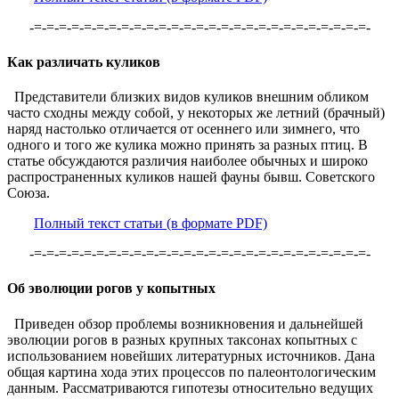
-=-=-=-=-=-=-=-=-=-=-=-=-=-=-=-=-=-=-=-=-=-=-=-=-=-=-=-
Как различать куликов
Представители близких видов куликов внешним обликом
часто сходны между собой, у некоторых же летний (брачный)
наряд настолько отличается от осеннего или зимнего, что
одного и того же кулика можно принять за разных птиц. В
статье обсуждаются различия наиболее обычных и широко
распространенных куликов нашей фауны бывш. Советского
Союза.
Полный текст статьи (в формате PDF)
-=-=-=-=-=-=-=-=-=-=-=-=-=-=-=-=-=-=-=-=-=-=-=-=-=-=-=-
Об эволюции рогов у копытных
Приведен обзор проблемы возникновения и дальнейшей
эволюции рогов в разных крупных таксонах копытных с
использованием новейших литературных источников. Дана
общая картина хода этих процессов по палеонтологическим
данным. Рассматриваются гипотезы относительно ведущих